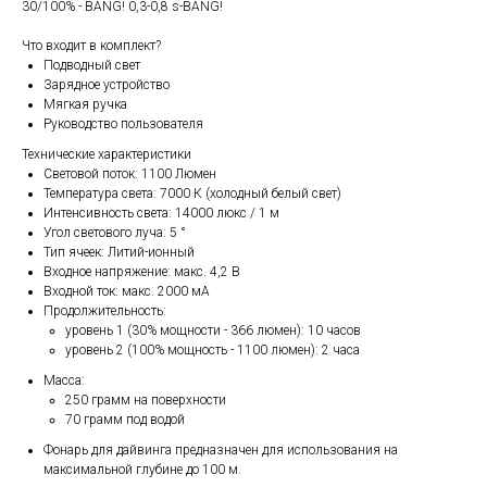
30/100% - BANG! 0,3-0,8 s-BANG!
Что входит в комплект?
Подводный свет
Зарядное устройство
Мягкая ручка
Руководство пользователя
Технические характеристики
Световой поток: 1100 Люмен
Температура света: 7000 К (холодный белый свет)
Интенсивность света: 14000 люкс / 1 м
Угол светового луча: 5 °
Тип ячеек: Литий-ионный
Входное напряжение: макс. 4,2 В
Входной ток: макс. 2000 мА
Продолжительность:
уровень 1 (30% мощности - 366 люмен): 10 часов
уровень 2 (100% мощность - 1100 люмен): 2 часа
Масса:
250 грамм на поверхности
70 грамм под водой
Фонарь для дайвинга предназначен для использования на
максимальной глубине до 100 м.