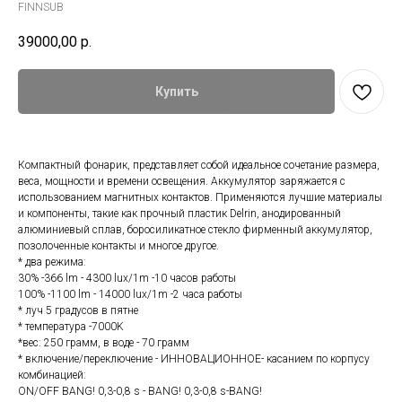
FINNSUB
39000,00
р.
Купить
Компактный фонарик, представляет собой идеальное сочетание размера,
веса, мощности и времени освещения. Аккумулятор заряжается с
использованием магнитных контактов. Применяются лучшие материалы
и компоненты, такие как прочный пластик Delrin, анодированный
алюминиевый сплав, боросиликатное стекло фирменный аккумулятор,
позолоченные контакты и многое другое.
* два режима:
30% -366 lm - 4300 lux/1m -10 часов работы
100% -1100 lm - 14000 lux/1m -2 часа работы
* луч 5 градусов в пятне
* температура -7000K
*вес: 250 грамм, в воде - 70 грамм
* включение/переключение - ИННОВАЦИОННОЕ- касанием по корпусу
комбинацией:
ON/OFF BANG! 0,3-0,8 s - BANG! 0,3-0,8 s-BANG!